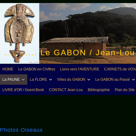
........... Le GABON / Jean-Lo
HOME
Le GABON en Chiffres
Liens vers l'AVENTURE
CARNETS de VOY
La FAUNE
La FLORE
Villes du GABON
Le GABON au Passé
LIVRE d'OR / Guest Book
CONTACT Jean-Lou
Bibliographie
Plan du Site
Photos Oiseaux