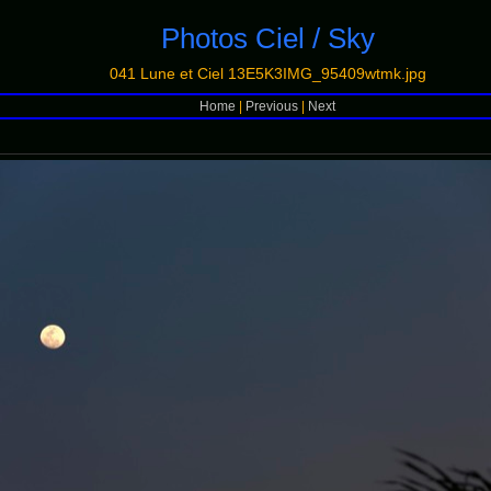
Photos Ciel / Sky
041 Lune et Ciel 13E5K3IMG_95409wtmk.jpg
Home
|
Previous
|
Next