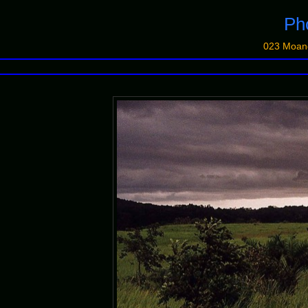
Pho
023 Moan