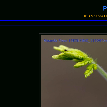
P
013 Moanda F