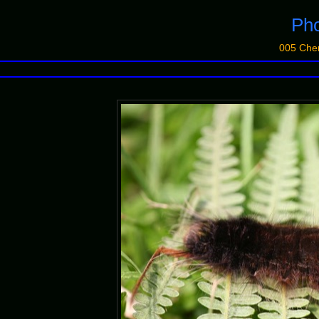
Pho
005 Che